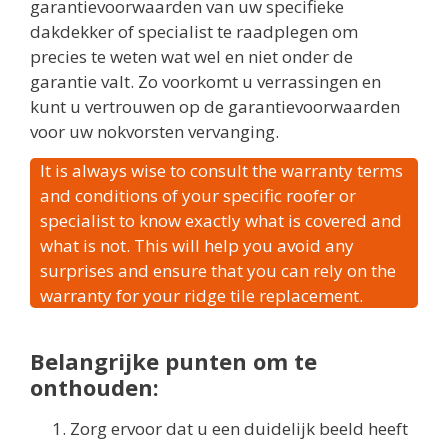
garantievoorwaarden van uw specifieke
dakdekker of specialist te raadplegen om
precies te weten wat wel en niet onder de
garantie valt. Zo voorkomt u verrassingen en
kunt u vertrouwen op de garantievoorwaarden
voor uw nokvorsten vervanging.
It is always wise to consult the warranty terms
and conditions of your specific roofer or
specialist to know exactly what is covered and
what is not. This will help you avoid any
surprises and ensure that you can rely on the
warranty for your ridge tile replacement.
Belangrijke punten om te
onthouden:
Zorg ervoor dat u een duidelijk beeld heeft