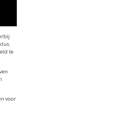
erbij
klus.
eld te
jven
n
en voor