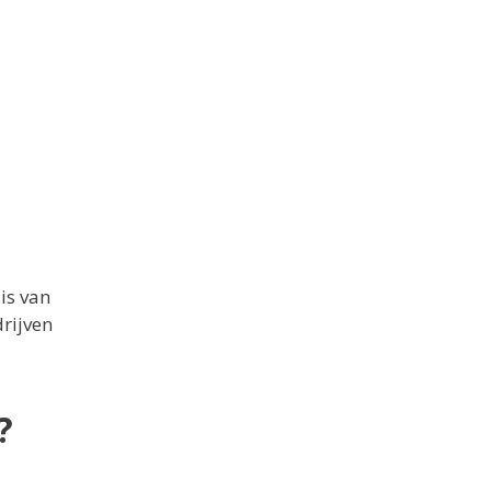
is van
drijven
?