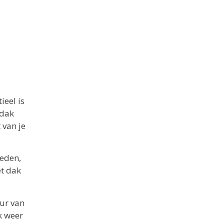
ieel is
 dak
 van je
heden,
et dak
ur van
k weer