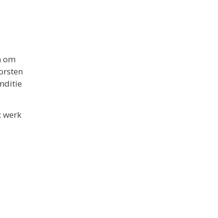
n om
vorsten
nditie
t werk