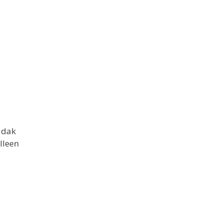
 dak
lleen