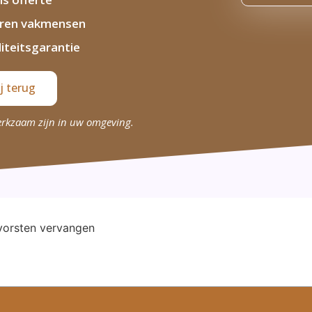
aren vakmensen
iteitsgarantie
j terug
erkzaam zijn in uw omgeving.