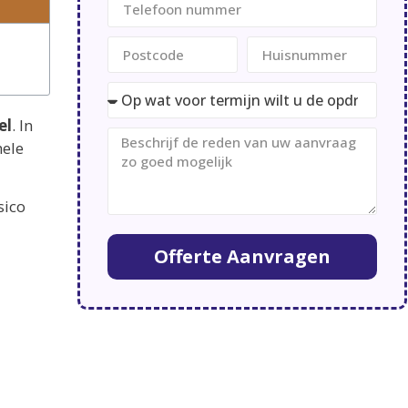
el
. In
hele
sico
Offerte Aanvragen