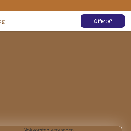
og
Offerte?