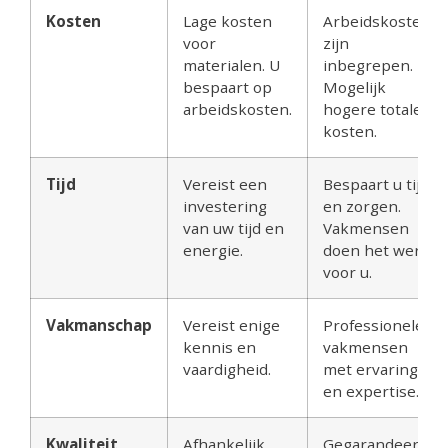
Kosten
Lage kosten
Arbeidskosten
voor
zijn
materialen. U
inbegrepen.
bespaart op
Mogelijk
arbeidskosten.
hogere totale
kosten.
Tijd
Vereist een
Bespaart u tijd
investering
en zorgen.
van uw tijd en
Vakmensen
energie.
doen het werk
voor u.
Vakmanschap
Vereist enige
Professionele
kennis en
vakmensen
vaardigheid.
met ervaring
en expertise.
Kwaliteit
Afhankelijk
Gegarandeerde