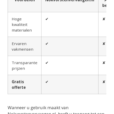
bedri
Hoge
✔
✘
kwaliteit
materialen
Ervaren
✔
✘
vakmensen
Transparante
✔
✘
prijzen
Gratis
✔
✘
offerte
Wanneer u gebruik maakt van
Nokvorstenvervangen.nl, heeft u toegang tot een