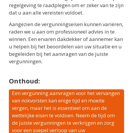
regelgeving te raadplegen om er zeker van te zijn
dat u aan alle vereisten voldoet.
Aangezien de vergunningseisen kunnen variëren,
raden we u aan om professioneel advies in te
winnen. Een ervaren dakdekker of aannemer kan
u helpen bij het beoordelen van uw situatie en u
begeleiden bij het aanvragen van de juiste
vergunningen.
Onthoud:
Een vergunning aanvragen voor het vervangen
van nokvorsten kan enige tijd en moeite
vergen, maar het is essentieel om aan de
wettelijke eisen te voldoen. Neem de tijd om
de juiste vergunningen te verkrijgen en zorg
voor een soepel verloop van uw