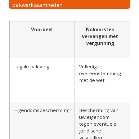
dakwerkzaamheden.
Voordeel
Nokvorsten
No
vervangen met
ve
vergunning
ve
Legale naleving
Volledig in
Mog
overeenstemming
str
met de wet
wet
lei
boe
Eigendomsbescherming
Bescherming van
Ge
uw eigendom
spe
tegen eventuele
bes
juridische
bij 
geschillen
kwe