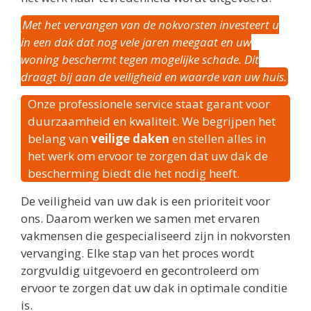
Met het vervangen van de nokvorsten investeert u
in een dak dat nog vele jaren meegaat en uw
woning beschermt tegen mogelijke schade. Dit
draagt bij aan de veiligheid en waarde van uw huis.
Onze professionele service staat garant voor
duurzaamheid en kwaliteit. We begrijpen het
belang van
veilige daken
en stellen alles in
het werk om ervoor te zorgen dat uw dak de
bescherming biedt die het nodig heeft.
De veiligheid van uw dak is een prioriteit voor
ons. Daarom werken we samen met ervaren
vakmensen die gespecialiseerd zijn in nokvorsten
vervanging. Elke stap van het proces wordt
zorgvuldig uitgevoerd en gecontroleerd om
ervoor te zorgen dat uw dak in optimale conditie
is.