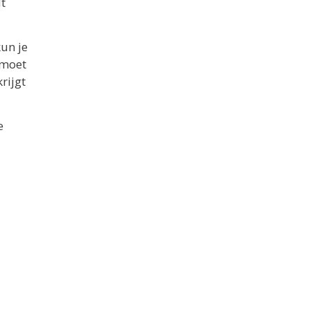
dt
kun je
 moet
rijgt
e