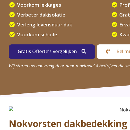
Voorkom lekkages
Prof
Verbeter dakisolatie
Grat
Verleng levensduur dak
Erv
Voorkom schade
Kwal
Gratis Offerte's vergelijken
Bel mi
Wij sturen uw aanvraag door naar maximaal 4 bedrijven die w
Nokvorsten dakbedekking r