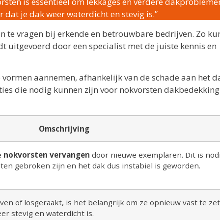
rsten is essentieel om lekkages en verdere dakprobleme
dat je dak weer waterdicht en stevig is.”
n te vragen bij erkende en betrouwbare bedrijven. Zo kun
dt uitgevoerd door een specialist met de juiste kennis en
e vormen aannemen, afhankelijk van de schade aan het d
aties die nodig kunnen zijn voor nokvorsten dakbedekking
Omschrijving
e
nokvorsten vervangen
door nieuwe exemplaren. Dit is nod
n gebroken zijn en het dak dus instabiel is geworden.
ven of losgeraakt, is het belangrijk om ze opnieuw vast te zet
er stevig en waterdicht is.