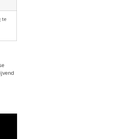
 te
se
ijvend