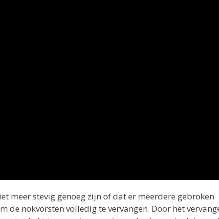
et meer stevig genoeg zijn of dat er meerdere gebroken
 om de nokvorsten volledig te vervangen. Door het vervang