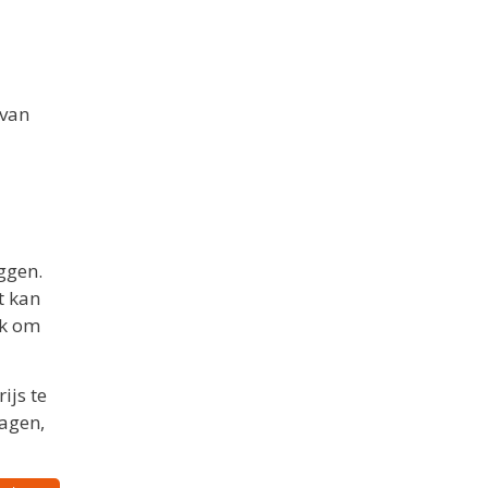
 van
ggen.
t kan
jk om
ijs te
ragen,