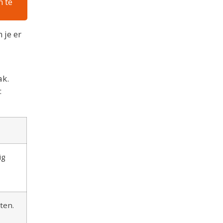
n te
 je er
ak.
:
ig
ten.