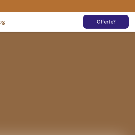
og
Offerte?