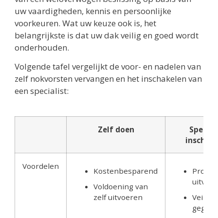
uw vaardigheden, kennis en persoonlijke
voorkeuren. Wat uw keuze ook is, het
belangrijkste is dat uw dak veilig en goed wordt
onderhouden.
Volgende tafel vergelijkt de voor- en nadelen van
zelf nokvorsten vervangen en het inschakelen van
een specialist:
Zelf doen
Special
inschake
Voordelen
Kostenbesparend
Profes
uitvoer
Voldoening van
zelf uitvoeren
Veiligh
gegara