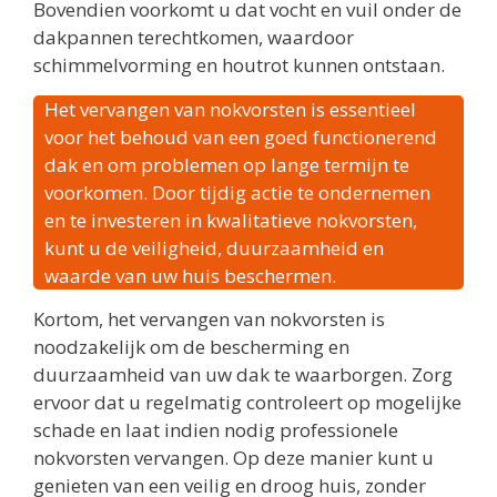
Bovendien voorkomt u dat vocht en vuil onder de
dakpannen terechtkomen, waardoor
schimmelvorming en houtrot kunnen ontstaan.
Het vervangen van nokvorsten is essentieel
voor het behoud van een goed functionerend
dak en om problemen op lange termijn te
voorkomen. Door tijdig actie te ondernemen
en te investeren in kwalitatieve nokvorsten,
kunt u de veiligheid, duurzaamheid en
waarde van uw huis beschermen.
Kortom, het vervangen van nokvorsten is
noodzakelijk om de bescherming en
duurzaamheid van uw dak te waarborgen. Zorg
ervoor dat u regelmatig controleert op mogelijke
schade en laat indien nodig professionele
nokvorsten vervangen. Op deze manier kunt u
genieten van een veilig en droog huis, zonder