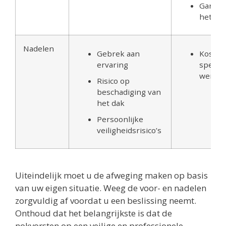
Garant
het we
Nadelen
Gebrek aan
Kosten
ervaring
special
werk
Risico op
beschadiging van
het dak
Persoonlijke
veiligheidsrisico’s
Uiteindelijk moet u de afweging maken op basis
van uw eigen situatie. Weeg de voor- en nadelen
zorgvuldig af voordat u een beslissing neemt.
Onthoud dat het belangrijkste is dat de
nokvorsten op een veilige en professionele